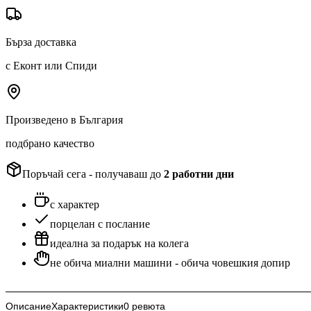
Бърза доставка
с Еконт или Спиди
Произведено в България
подбрано качество
Поръчай сега - получаваш до
2
работни дни
с характер
порцелан с послание
идеална за подарък на колега
не обича миални машини - обича човешкия допир
Описание
Характеристики
0 ревюта