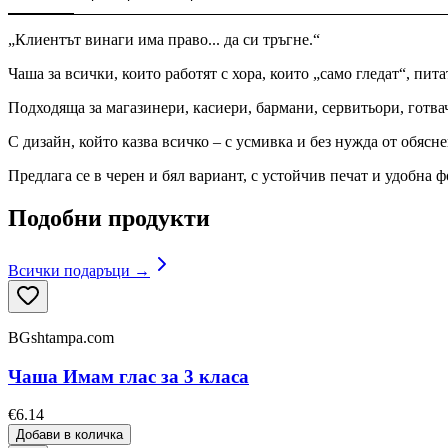
„Клиентът винаги има право... да си тръгне.“
Чаша за всички, които работят с хора, които „само гледат“, пи
Подходяща за магазинери, касиери, бармани, сервитьори, готва
С дизайн, който казва всичко – с усмивка и без нужда от обясне
Предлага се в черен и бял вариант, с устойчив печат и удобна ф
Подобни продукти
Всички подаръци →
BGshtampa.com
Чаша Имам глас за 3 класа
€6.14
Добави в количка