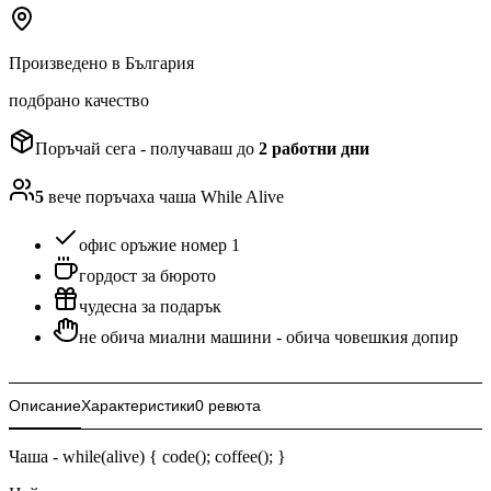
Произведено в България
подбрано качество
Поръчай сега - получаваш до
2
работни дни
5
вече поръчаха
чаша While Alive
офис оръжие номер 1
гордост за бюрото
чудесна за подарък
не обича миални машини - обича човешкия допир
Описание
Характеристики
0 ревюта
Чаша - while(alive) { code(); coffee(); }