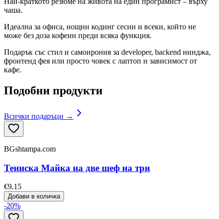
Най-краткото резюме на живота на един програмист – върху
чаша.
Идеална за офиса, нощни кодинг сесии и всеки, който не
може без доза кофеин преди всяка функция.
Подарък със стил и самоирония за developer, backend нинджа,
фронтенд фея или просто човек с лаптоп и зависимост от
кафе.
Подобни продукти
Всички подаръци →
BGshtampa.com
Тениска Майка на две шеф на три
€9.15
Добави в количка
-
20
%