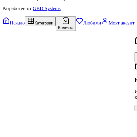
Разработен от
GBD.Systems
Начало
Любими
Моят акаунт
Категории
Количка
И
к