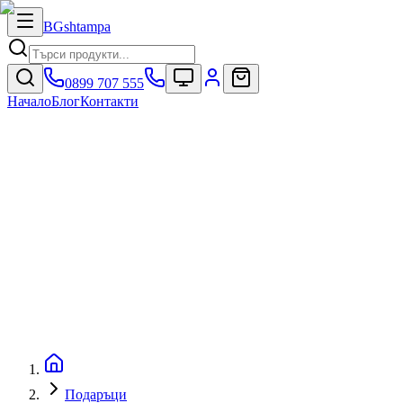
BG
shtampa
0899 707 555
Начало
Блог
Контакти
Подаръци