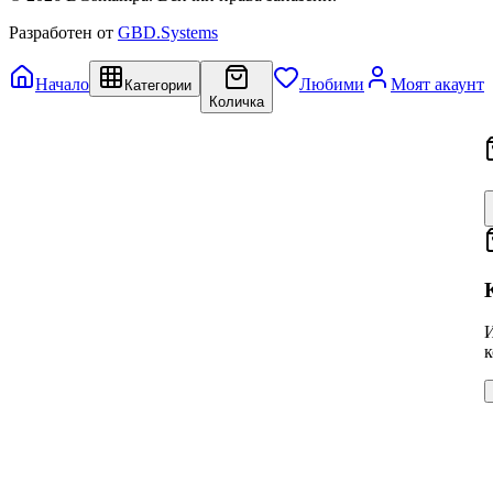
Разработен от
GBD.Systems
Начало
Любими
Моят акаунт
Категории
Количка
И
к