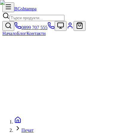
BG
shtampa
0899 707 555
Начало
Блог
Контакти
Печат