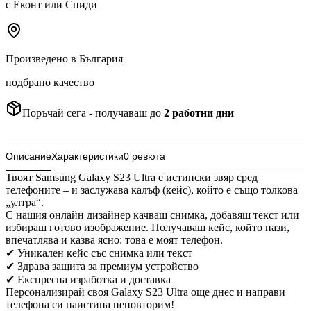
с Еконт или Спиди
Произведено в България
подбрано качество
Поръчай сега - получаваш до
2
работни дни
Описание
Характеристики
0 ревюта
Твоят Samsung Galaxy S23 Ultra е истински звяр сред
телефоните – и заслужава калъф (кейс), който е също толкова
„ултра“.
С нашия онлайн дизайнер качваш снимка, добавяш текст или
избираш готово изображение. Получаваш кейс, който пази,
впечатлява и казва ясно: това е моят телефон.
✔ Уникален кейс със снимка или текст
✔ Здрава защита за премиум устройство
✔ Експресна изработка и доставка
Персонализирай своя Galaxy S23 Ultra още днес и направи
телефона си наистина неповторим!