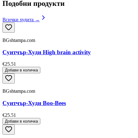
Подобни продукти
Всички худита →
BGshtampa.com
Суитчър-Худи High brain activity
€25.51
Добави в количка
BGshtampa.com
Суитчър-Худи Boo-Bees
€25.51
Добави в количка