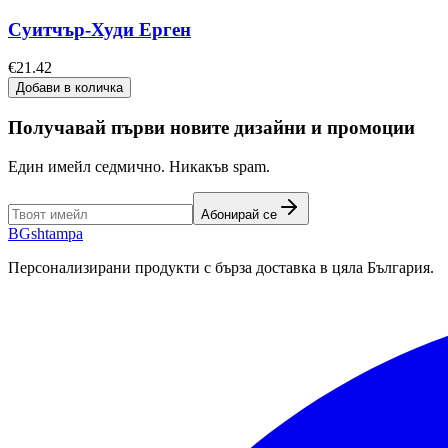
Суитчър-Худи Ерген
€21.42
Добави в количка
Получавай първи новите дизайни и промоции
Един имейл седмично. Никакъв spam.
Абонирай се
BG
shtampa
Персонализирани продукти с бърза доставка в цяла България.