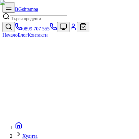
BG
shtampa
0899 707 555
Начало
Блог
Контакти
Худита