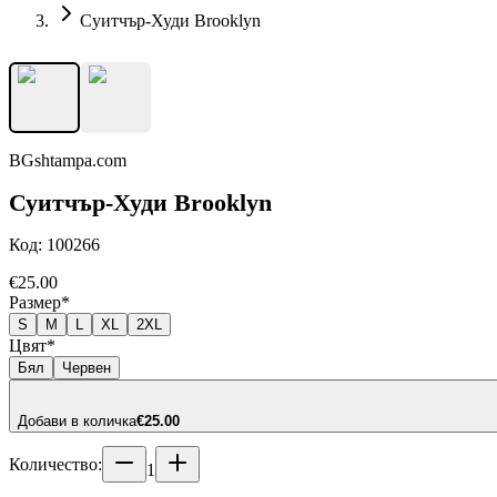
Суитчър-Худи Brooklyn
BGshtampa.com
Суитчър-Худи Brooklyn
Код:
100266
€25.00
Размер
*
S
M
L
XL
2XL
Цвят
*
Бял
Червен
Добави в количка
€25.00
Количество:
1