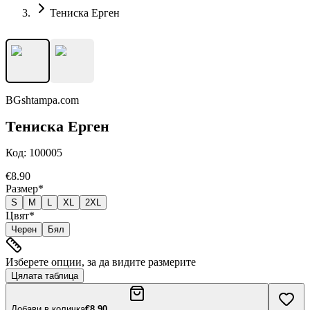
Тениска Ерген
BGshtampa.com
Тениска Ерген
Код:
100005
€8.90
Размер
*
S
M
L
XL
2XL
Цвят
*
Черен
Бял
Изберете опции, за да видите размерите
Цялата таблица
Добави в количка
€8.90