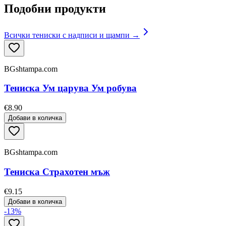
Подобни продукти
Всички тениски с надписи и щампи →
BGshtampa.com
Тениска Ум царува Ум робува
€8.90
Добави в количка
BGshtampa.com
Тениска Страхотен мъж
€9.15
Добави в количка
-
13
%