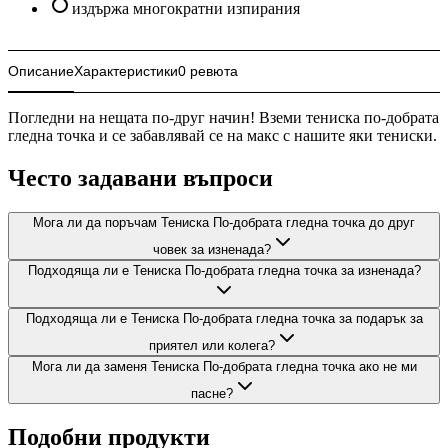
издържа многократни изпирания
Описание
Характеристики
0 ревюта
Погледни на нещата по-друг начин! Вземи тениска по-добрата
гледна точка и се забавлявай се на макс с нашите яки тениски.
Често задавани въпроси
Мога ли да поръчам Тениска По-добрата гледна точка до друг
човек за изненада?
Подходяща ли е Тениска По-добрата гледна точка за изненада?
Подходяща ли е Тениска По-добрата гледна точка за подарък за
приятел или колега?
Мога ли да заменя Тениска По-добрата гледна точка ако не ми
пасне?
Подобни продукти