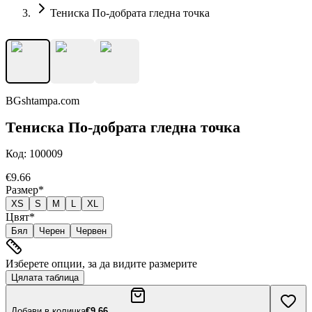
Тениска По-добрата гледна точка
BGshtampa.com
Тениска По-добрата гледна точка
Код:
100009
€9.66
Размер
*
XS
S
M
L
XL
Цвят
*
Бял
Черен
Червен
Изберете опции, за да видите размерите
Цялата таблица
Добави в количка
€9.66