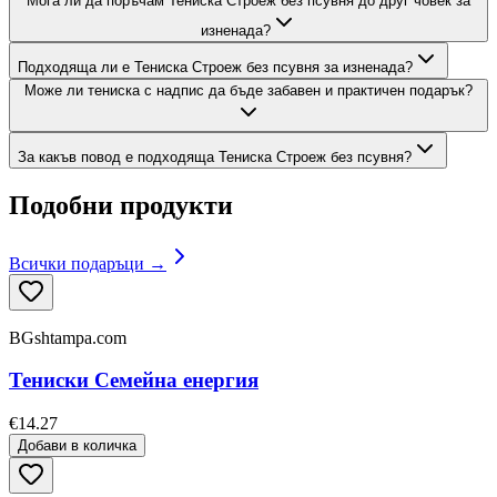
Мога ли да поръчам Тениска Строеж без псувня до друг човек за
изненада?
Подходяща ли е Тениска Строеж без псувня за изненада?
Може ли тениска с надпис да бъде забавен и практичен подарък?
За какъв повод е подходяща Тениска Строеж без псувня?
Подобни продукти
Всички подаръци →
BGshtampa.com
Тениски Семейна енергия
€14.27
Добави в количка