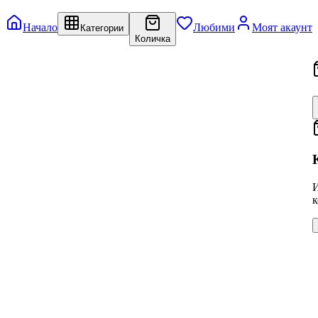
Начало
Любими
Моят акаунт
Категории
Количка
И
к