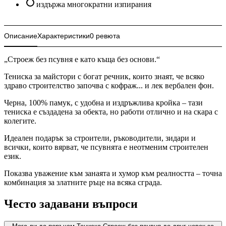
издържа многократни изпирания
Описание
Характеристики
0 ревюта
„Строеж без псувня е като къща без основи.“
Тениска за майстори с богат речник, които знаят, че всяко
здраво строителство започва с кофраж... и лек вербален фон.
Черна, 100% памук, с удобна и издръжлива кройка – тази
тениска е създадена за обекта, но работи отлично и на скара с
колегите.
Идеален подарък за строители, ръководители, зидари и
всички, които вярват, че псувнята е неотменим строителен
език.
Показва уважение към занаята и хумор към реалността – точна
комбинация за златните ръце на всяка сграда.
Често задавани въпроси