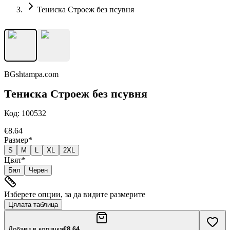
Тениска Строеж без псувня
BGshtampa.com
Тениска Строеж без псувня
Код:
100532
€8.64
Размер
*
S
M
L
XL
2XL
Цвят
*
Бял
Черен
Изберете опции, за да видите размерите
Цялата таблица
Добави в количка
€8.64