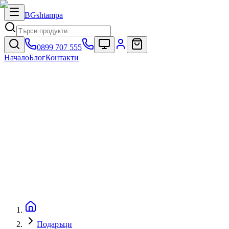
BG
shtampa
0899 707 555
Начало
Блог
Контакти
Подаръци